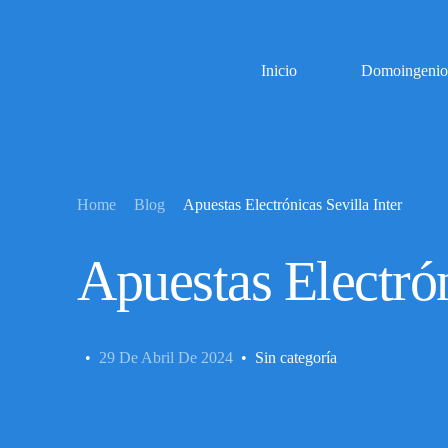
Inicio
Domoingenio
Home
Blog
Apuestas Electrónicas Sevilla Int
Servicios
Apuestas Elect
Instalaciones eléctricas
Instalación de telecomunicaciones
29 De Abril De 2024
Sin categoría
Instalación domótica