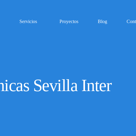
Servicios
Proyectos
Blog
C
er
rónicas Sevilla In
¿Quieres obtener un
presupuesto personalizado?